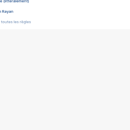
e (littéralement)
im Rayan
 toutes les règles
s les jeux vidéo
us choquant de Rockstar ? - Le scandale BULLY
e plus moche de Steam
du RÊVE tourne au CAUCHEMAR
pendant 8 heures
it… à tort
umiliés par un jeu vidéo
ire - Final Fantasy 8
ti un empire - Age of Empires
story DOFUS