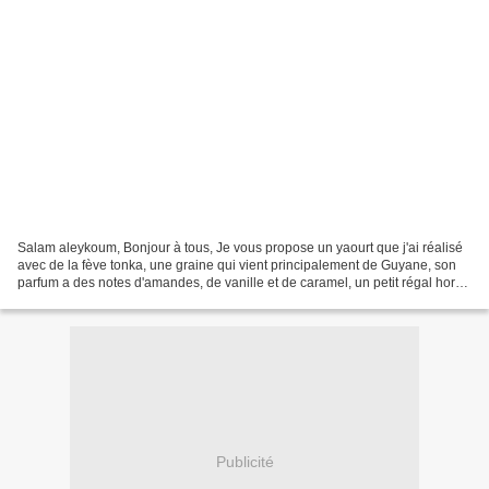
Salam aleykoum, Bonjour à tous, Je vous propose un yaourt que j'ai réalisé
avec de la fève tonka, une graine qui vient principalement de Guyane, son
parfum a des notes d'amandes, de vanille et de caramel, un petit régal hors
du commun ! J'ai trouvé ces...
Publicité