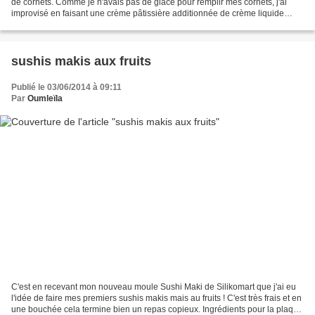
de cornets. Comme je n'avais pas de glace pour remplir mes cornets, j'ai
improvisé en faisant une crème pâtissière additionnée de crème liquide
montée en chantilly puis parfumée...
sushis makis aux fruits
Publié le 03/06/2014 à 09:11
Par
Oumleïla
C'est en recevant mon nouveau moule Sushi Maki de Silikomart que j'ai eu
l'idée de faire mes premiers sushis makis mais au fruits ! C'est très frais et en
une bouchée cela termine bien un repas copieux. Ingrédients pour la plaque