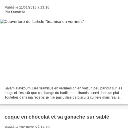
Publié le 11/01/2016 à 13:16
Par
Oumleïla
Salam alaykoum, Des tiramisus en verrines on en voit un peu partout sur les
blogs et c'est sûr que ça change du traditionnel tiramisu servi dans un plat.
Toutefois dans ma recette, je n'ai pas utilisé de biscuits cuillère mais réalisé
une génoise que...
coque en chocolat et sa ganache sur sablé
Publié le 19/10/2015 à 19:25