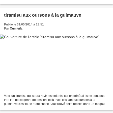
entière : - 500ml de...
tiramisu aux oursons à la guimauve
Publié le 31/05/2014 à 13:51
Par
Oumleïla
Voici un tiramisu qui saura ravir les enfants, car en général ils ne sont pas
trop fan de ce genre de dessert, et là avec ces fameux oursons à la
guimauve c'est toute autre chose ! J'ai trouvé cette recette dans un magazine
hors-série "cuisinez avec les...