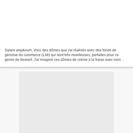
Salam alaykoum, Voici des dômes que j'ai réalisés avec des fonds de
génoise du commerce (Lidl) qui sont très moelleuses, parfaites pour ce
genre de dessert. J'ai imaginé ces dômes de crème à la fraise avec mon
moule en silicone à cavités qui a la même...