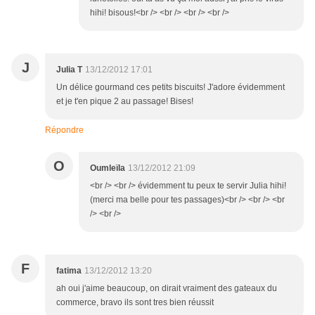
hihi! bisous!<br /> <br /> <br /> <br />
J
Julia T
13/12/2012 17:01
Un délice gourmand ces petits biscuits! J'adore évidemment
et je t'en pique 2 au passage! Bises!
Répondre
O
Oumleïla
13/12/2012 21:09
<br /> <br /> évidemment tu peux te servir Julia hihi!
(merci ma belle pour tes passages)<br /> <br /> <br
/> <br />
F
fatima
13/12/2012 13:20
ah oui j'aime beaucoup, on dirait vraiment des gateaux du
commerce, bravo ils sont tres bien réussit