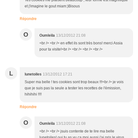
Tes cookies me plaisent beaucoup , leur forme est magnifique
et j'imagine le gout miam:)Bisous
Répondre
O
Oumleïla
13/12/2012 21:08
<br /> <br /> en effet ils sont très bons! merci Assia
pour ta visite!<br /> <br /> <br /> <br />
L
lunetoiles
13/12/2012 17:21
Super ma belle ! tes cookies sont trop beaux !!!<br /> je vois
que je suis pas la seule a tester les recettes de l'émission,
hihihihi !!!!
Répondre
O
Oumleïla
13/12/2012 21:08
<br /> <br /> jsuis contente de te lire ma belle
lunetoiles! oui tu as vu ça moi aussi j'ai pris le virus