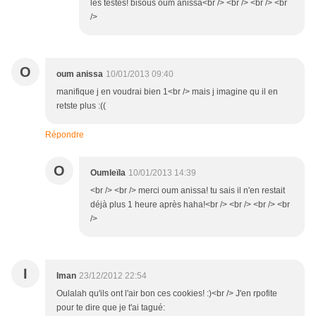
les testes! bisous oum anissa<br /> <br /> <br /> <br
/>
O
oum anissa
10/01/2013 09:40
manifique j en voudrai bien 1<br /> mais j imagine qu il en
retste plus :((
Répondre
O
Oumleïla
10/01/2013 14:39
<br /> <br /> merci oum anissa! tu sais il n'en restait
déjà plus 1 heure après haha!<br /> <br /> <br /> <br
/>
I
Iman
23/12/2012 22:54
Oulalah qu'ils ont l'air bon ces cookies! :)<br /> J'en rpofite
pour te dire que je t'ai tagué: