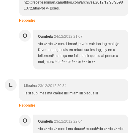
http://recettesdiman.canalblog.com/archives/2012/12/23/2598
1372.html<br /> Bises.
Répondre
O
Oumleïla
24/12/2012 21:07
<br /> <br /> merci Iman! je vais voir ton tag mais je
t'avoue que je suis en retard sur les tag, il y en a
tellement! mais ça me fait plaisir que tu ai pensé à
moi, merci!<br /> <br /> <br /> <br />
L
Lilouina
23/12/2012 20:34
ils st sublimes ma chérie !!!!! miam !!!! bisous !!!
Répondre
O
Oumleïla
23/12/2012 22:04
<br /> <br /> merci ma douce! mouah!<br /> <br /> <br