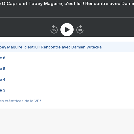
 DiCaprio et Tobey Maguire, c'est lui ! Rencontre avec Dam
bey Maguire, c'est lui ! Rencontre avec Damien Witecka
e 6
e 5
e 4
e 3
s créatrices de la VF !
e 2
e 1
e Mektoub My Love arrive enfin ! Rencontre avec Shaïn Boumedine et Sal