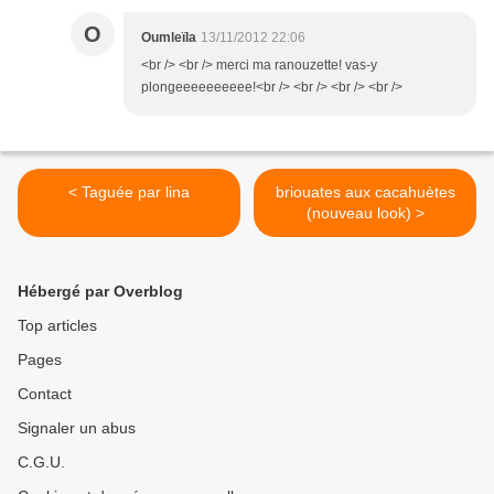
O
Oumleïla
13/11/2012 22:06
<br /> <br /> merci ma ranouzette! vas-y
plongeeeeeeeeee!<br /> <br /> <br /> <br />
< Taguée par lina
briouates aux cacahuètes
(nouveau look) >
Hébergé par Overblog
Top articles
Pages
Contact
Signaler un abus
C.G.U.