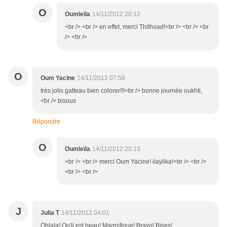
O
Oumleïla
14/11/2012 20:12
<br /> <br /> en effet, merci Thithoad!<br /> <br /> <br
/> <br />
O
Oum Yacine
14/11/2012 07:58
très jolis gatteau bien colorer!!!<br /> bonne journée oukhti,
<br /> bisous
Répondre
O
Oumleïla
14/11/2012 20:13
<br /> <br /> merci Oum Yacine! ilaylika!<br /> <br />
<br /> <br />
J
Julia T
14/11/2012 04:01
Ohlala! Qu'il est beau! Magnifique! Bravo! Bises!