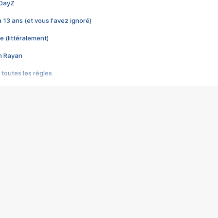
 DayZ
 a 13 ans (et vous l'avez ignoré)
e (littéralement)
im Rayan
 toutes les règles
s les jeux vidéo
us choquant de Rockstar ? - Le scandale BULLY
e plus moche de Steam
du RÊVE tourne au CAUCHEMAR
pendant 8 heures
it… à tort
umiliés par un jeu vidéo
ire - Final Fantasy 8