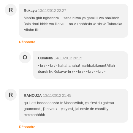
R
Rokaya
13/11/2012 22:27
Mab9a ghir nghenniw ... sana hilwa ya gamiiiil wa nba3doh
3ala drari hhhh wa illa vu.... no vu hhhh<br /> <br /> Tabaraka
Allaho fik !!
Répondre
O
Oumleïla
14/11/2012 20:15
<br /> <br /> hahahahaha! marhbabikoum! Allah
ibarek fik Rokaya<br /> <br /> <br /> <br />
R
RANOUZA
13/11/2012 21:45
qu il est booooooo<br /> MashaAllah, ça c'est du gateau
gourmand!, j'en veux... ça y est, j'ai envie de chantilly...
mmmhhhhhh
Répondre