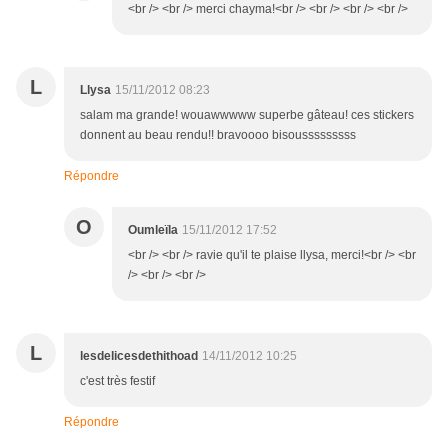
<br /> <br /> merci chayma!<br /> <br /> <br /> <br />
L
Llysa
15/11/2012 08:23
salam ma grande! wouawwwww superbe gâteau! ces stickers
donnent au beau rendu!! bravoooo bisousssssssss
Répondre
O
Oumleïla
15/11/2012 17:52
<br /> <br /> ravie qu'il te plaise llysa, merci!<br /> <br
/> <br /> <br />
L
lesdelicesdethithoad
14/11/2012 10:25
c'est très festif
Répondre