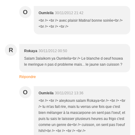
O
Oumleïla
30/11/2012 21:42
<br /> <br /> avec plaisir Matina! bonne soirée<br />
<br /> <br /> <br />
R
Rokaya
30/11/2012 00:50
Salam 3alaikom ya Oumleila<br /> Le blanche d oeuf houwa
le meringue n pas d probleme mais... le jaune san cuisson ?
Répondre
O
Oumleïla
30/11/2012 13:36
<br /> <br /> aleykoum salam Rokaya<br /> <br /> <br
/> tu m'as fait rire, mais tu verras une fois que c'est
bien mélanger à la mascarpone on sent pas l'oeuf, et
puis tu sais le laissser plusieurs heures au frigo c'est
comme un genre de<br /> cuisson, on sent pas l'oeuf
hihi!<br /> <br /> <br /> <br />