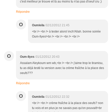
c'est meilleur je trouve et là au moins tu n'as pas d'oeuf cru ;)
Répondre
O
Oumleïla
02/12/2012 21:45
<br /> <br /> à tester alors! inch'Allah. bonne soirée
Oum-Ilyes!<br /> <br /> <br /> <br />
O
Oum-Ilyes
01/12/2012 20:43
Assalam Aleykoum wm wb,<br /> <br /> j'aime trop le tiramisu,
tu as déjà testé la version avec la crème fraîche à la place des
oeufs???
Répondre
O
Oumleïla
01/12/2012 22:32
<br /> <br /> crème fraîche à la place des oeufs? non
tu vois et en plus je ne savais pas qu'on pouvait!<br