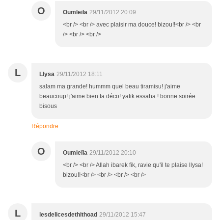
O
Oumleïla
29/11/2012 20:09
<br /> <br /> avec plaisir ma douce! bizou!!<br /> <br
/> <br /> <br />
L
Llysa
29/11/2012 18:11
salam ma grande! hummm quel beau tiramisu! j'aime
beaucoup! j'aime bien ta déco! yatik essaha ! bonne soirée
bisous
Répondre
O
Oumleïla
29/11/2012 20:10
<br /> <br /> Allah ibarek fik, ravie qu'il te plaise llysa!
bizou!!<br /> <br /> <br /> <br />
L
lesdelicesdethithoad
29/11/2012 15:47