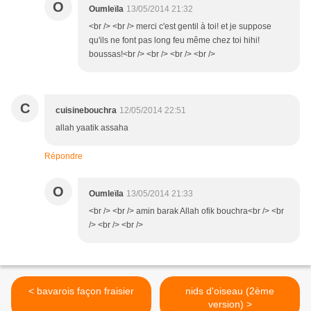
O
Oumleïla
13/05/2014 21:32
<br /> <br /> merci c'est gentil à toi! et je suppose
qu'ils ne font pas long feu même chez toi hihi!
boussas!<br /> <br /> <br /> <br />
C
cuisinebouchra
12/05/2014 22:51
allah yaatik assaha
Répondre
O
Oumleïla
13/05/2014 21:33
<br /> <br /> amin barak Allah ofik bouchra<br /> <br
/> <br /> <br />
< bavarois façon fraisier
nids d'oiseau (2ème
version) >