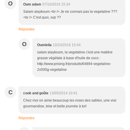
O
Oum adam
07/10/2016 15:34
Salam alaykoum.<br /> Je ne connais pas la vegetaline ???
<br /> C'est quoi, svp ??
Répondre
O
Oumleïla
10/10/2016 15:44
salam alaykoum, la vegetaline c'est une matière
grasse végétale à base d'huile de coco :
http://www.prixing.fr/produits/64894-vegetaline-
2x500g-vegetaline
C
cook and goûte
13/05/2014 10:41
Chez moi on aime beaucoup les roses des sables, une vrai
gourmandise, bise et belle journée à toi!
Répondre