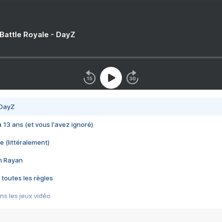
 Battle Royale - DayZ
 DayZ
 a 13 ans (et vous l'avez ignoré)
e (littéralement)
im Rayan
 toutes les règles
s les jeux vidéo
us choquant de Rockstar ? - Le scandale BULLY