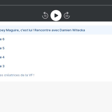
bey Maguire, c'est lui ! Rencontre avec Damien Witecka
e 6
e 5
e 4
e 3
s créatrices de la VF !
e 2
e 1
e Mektoub My Love arrive enfin ! Rencontre avec Shaïn Boumedine et Sal
i : après Toni en famille