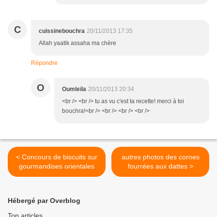
C
cuissinebouchra
20/11/2013 17:35
Allah yaatik assaha ma chère
Répondre
O
Oumleïla
20/11/2013 20:34
<br /> <br /> tu as vu c'est ta recette! merci à toi
bouchra!<br /> <br /> <br /> <br />
< Concours de biscuits sur
autres photos des cornes
gourmandises orientales
fourrées aux dattes >
Hébergé par Overblog
Top articles