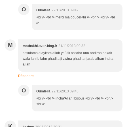
O
Oumleïla
22/11/2013 09:42
<br /> <br /> merci ma douce!<br /> <br /> <br /> <br
/>
M
matbakhi.over-blog.fr
21/11/2013 09:32
assalamo alaykom allah ya3tik assaha ana andirha hakak
wala lahlib labn ghadi atji zwina ghadi anjarab alban incha
allah
Répondre
O
Oumleïla
22/11/2013 09:43
<br /> <br /> incha'Allah! bisous!<br /> <br /> <br />
<br />
K