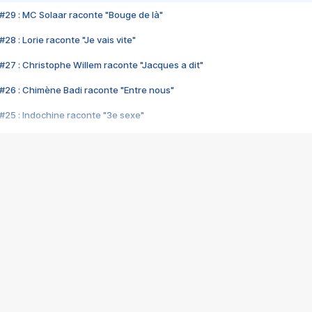
#29 : MC Solaar raconte "Bouge de là"
28 : Lorie raconte "Je vais vite"
#27 : Christophe Willem raconte "Jacques a dit"
#26 : Chimène Badi raconte "Entre nous"
#25 : Indochine raconte "3e sexe"
#24 : Zaho raconte "C'est chelou"
#23 : Patrick Bruel raconte "Au café des délices"
#22 : Kyo raconte "Le chemin"
#21 : Nolwenn Leroy raconte "Cassé"
#20 : Patrick Hernandez raconte "Born to be alive"
#19 : Lorie raconte "Près de moi"
#18 : Michael Jones raconte "A nos actes manqués" (avec Jean-Jacque