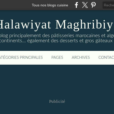
Tous nos blogs cuisine
Halawiyat Maghribiy
log principalement des pâtisseries marocaines et algé
continents... également des desserts et gros gâteaux 
ATÉGORIES PRINCIPALES
PAGES
ARCHIVES
CONTAC
Publicité