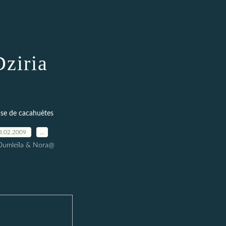
Dziria
se de cacahuètes
8.02.2009
…
Oumleïla & Nora@