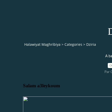
Halawiyat Maghribiya
>
Categories
>
Dziria
A ba
0
Par 
Salam a3leykoum