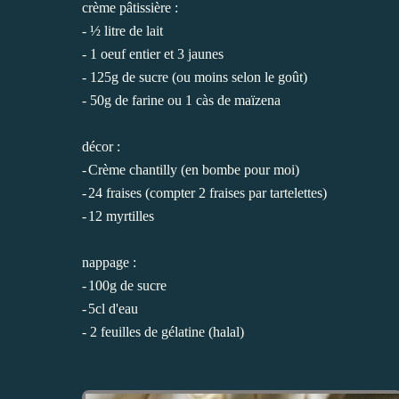
crème pâtissière :
-
½ litre de lait
-
1 oeuf entier et 3 jaunes
-
125g de sucre (ou moins selon le goût)
- 50g de farine ou 1
càs de maïzena
décor :
-
Crème chantilly (en bombe pour moi)
-
24 fraises (compter 2 fraises par tartelettes)
-
12 myrtilles
nappage :
-
100g de sucre
-
5cl d'eau
-
2 feuilles de gélatine (halal)