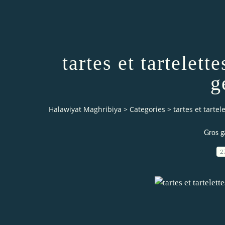
tartes et tartelett
g
Halawiyat Maghribiya
>
Categories
>
tartes et tarte
Gros g
2