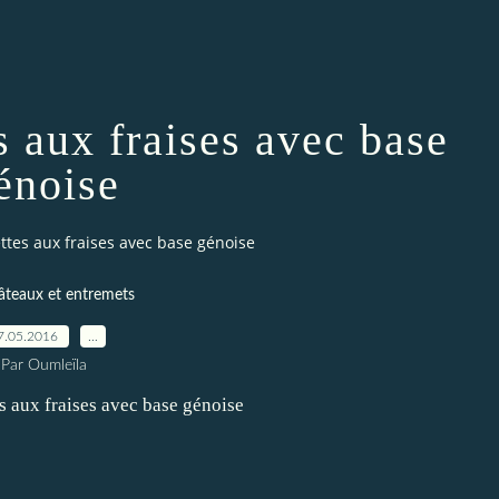
es aux fraises avec base
énoise
lettes aux fraises avec base génoise
âteaux et entremets
7.05.2016
…
Par Oumleïla