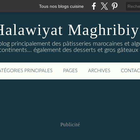
Tous nos blogs cuisine
Halawiyat Maghribiy
log principalement des pâtisseries marocaines et algé
continents... également des desserts et gros gâteaux 
ATÉGORIES PRINCIPALES
PAGES
ARCHIVES
CONTAC
Publicité