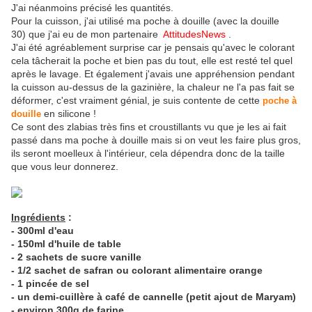
J'ai néanmoins précisé les quantités.
Pour la cuisson, j'ai utilisé ma poche à douille (avec la douille
30) que j'ai eu de mon partenaire
AttitudesNews
.
J'ai été agréablement surprise car je pensais qu'avec le colorant
cela tâcherait la poche et bien pas du tout, elle est resté tel quel
après le lavage. Et également j'avais une appréhension pendant
la cuisson au-dessus de la gazinière, la chaleur ne l'a pas fait se
déformer, c'est vraiment génial, je suis contente de cette
poche à
en silicone !
douille
Ce sont des zlabias très fins et croustillants vu que je les ai fait
passé dans ma poche à douille mais si on veut les faire plus gros,
ils seront moelleux à l'intérieur, cela dépendra donc de la taille
que vous leur donnerez.
Ingrédients
:
- 300ml d'eau
- 150ml d'huile de table
- 2 sachets de sucre vanille
- 1/2 sachet de safran ou colorant alimentaire orange
- 1 pincée de sel
- un demi-cuillère à café de cannelle (petit ajout de Maryam)
- environ 300g de farine