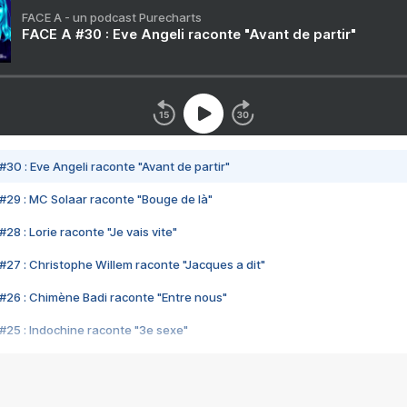
FACE A - un podcast Purecharts
FACE A #30 : Eve Angeli raconte "Avant de partir"
#30 : Eve Angeli raconte "Avant de partir"
#29 : MC Solaar raconte "Bouge de là"
28 : Lorie raconte "Je vais vite"
#27 : Christophe Willem raconte "Jacques a dit"
#26 : Chimène Badi raconte "Entre nous"
#25 : Indochine raconte "3e sexe"
#24 : Zaho raconte "C'est chelou"
#23 : Patrick Bruel raconte "Au café des délices"