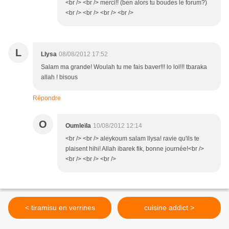
<br /> <br /> merci!! (ben alors tu boudes le forum?)
<br /> <br /> <br /> <br />
L
Llysa
08/08/2012 17:52
Salam ma grande! Woulah tu me fais baver!!! lo lol!!! tbaraka
allah ! bisous
Répondre
O
Oumleïla
10/08/2012 12:14
<br /> <br /> aleykoum salam llysa! ravie qu'ils te
plaisent hihi! Allah ibarek fik, bonne journée!<br />
<br /> <br /> <br />
< tiramisu en verrines
cuisine addict >