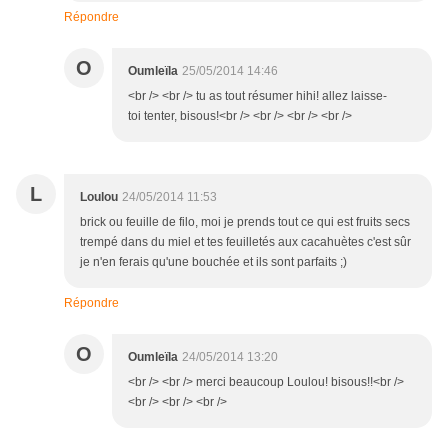
Répondre
O
Oumleïla
25/05/2014 14:46
<br /> <br /> tu as tout résumer hihi! allez laisse-
toi tenter, bisous!<br /> <br /> <br /> <br />
L
Loulou
24/05/2014 11:53
brick ou feuille de filo, moi je prends tout ce qui est fruits secs
trempé dans du miel et tes feuilletés aux cacahuètes c'est sûr
je n'en ferais qu'une bouchée et ils sont parfaits ;)
Répondre
O
Oumleïla
24/05/2014 13:20
<br /> <br /> merci beaucoup Loulou! bisous!!<br />
<br /> <br /> <br />