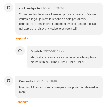
C
cook and goûte
23/05/2014 20:24
Super ces feuilletés une tuerie en plus à la pâte filo c'est un
véritable régal, je mets ta recette de coté j'en aurais
certainement besoin prochainement avec le ramadan et l'aid
qui approche, bise<br /> et belle soirée à toi!
Répondre
O
Oumleïla
23/05/2014 22:43
<br /> <br /> je suis ravie que cette recette te plaise
ma belle! bisous!<br /> <br /> <br /> <br />
O
Oumkadia
23/05/2014 18:46
Mmmmm!!!! Je t en prends quelques uns pour mon dessert lol
merci!
Répondre