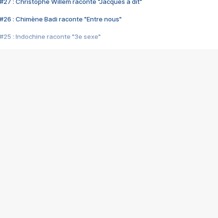
#27 : Christophe Willem raconte "Jacques a dit"
#26 : Chimène Badi raconte "Entre nous"
#25 : Indochine raconte "3e sexe"
#24 : Zaho raconte "C'est chelou"
#23 : Patrick Bruel raconte "Au café des délices"
#22 : Kyo raconte "Le chemin"
#21 : Nolwenn Leroy raconte "Cassé"
#20 : Patrick Hernandez raconte "Born to be alive"
#19 : Lorie raconte "Près de moi"
#18 : Michael Jones raconte "A nos actes manqués" (avec Jean-Jacque
#17 : Khaled raconte "Aïcha"
#16 : Corneille raconte "Parce qu'on vient de loin"
#15 : Indochine raconte "L'aventurier"