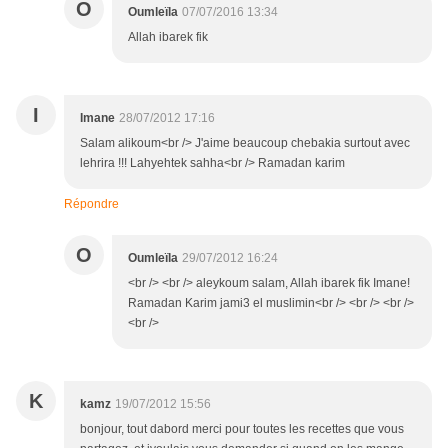
O
Oumleïla
07/07/2016 13:34
Allah ibarek fik
I
Imane
28/07/2012 17:16
Salam alikoum<br /> J'aime beaucoup chebakia surtout avec
lehrira !!! Lahyehtek sahha<br /> Ramadan karim
Répondre
O
Oumleïla
29/07/2012 16:24
<br /> <br /> aleykoum salam, Allah ibarek fik Imane!
Ramadan Karim jami3 el muslimin<br /> <br /> <br />
<br />
K
kamz
19/07/2012 15:56
bonjour, tout dabord merci pour toutes les recettes que vous