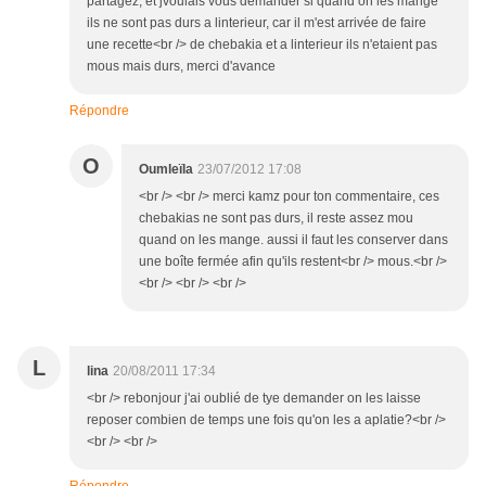
partagez, et jvoulais vous demander si quand on les mange
ils ne sont pas durs a linterieur, car il m'est arrivée de faire
une recette<br /> de chebakia et a linterieur ils n'etaient pas
mous mais durs, merci d'avance
Répondre
O
Oumleïla
23/07/2012 17:08
<br /> <br /> merci kamz pour ton commentaire, ces
chebakias ne sont pas durs, il reste assez mou
quand on les mange. aussi il faut les conserver dans
une boîte fermée afin qu'ils restent<br /> mous.<br />
<br /> <br /> <br />
L
lina
20/08/2011 17:34
<br /> rebonjour j'ai oublié de tye demander on les laisse
reposer combien de temps une fois qu'on les a aplatie?<br />
<br /> <br />