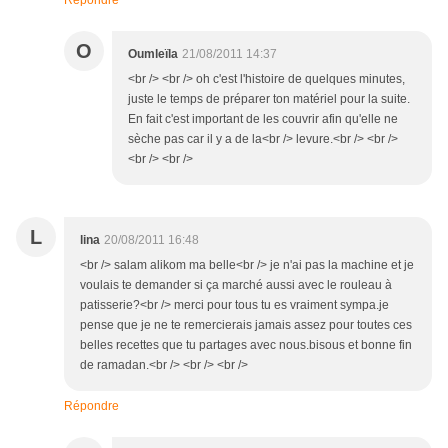
Répondre
O
Oumleïla
21/08/2011 14:37
<br /> <br /> oh c'est l'histoire de quelques minutes,
juste le temps de préparer ton matériel pour la suite.
En fait c'est important de les couvrir afin qu'elle ne
sèche pas car il y a de la<br /> levure.<br /> <br />
<br /> <br />
L
lina
20/08/2011 16:48
<br /> salam alikom ma belle<br /> je n'ai pas la machine et je
voulais te demander si ça marché aussi avec le rouleau à
patisserie?<br /> merci pour tous tu es vraiment sympa.je
pense que je ne te remercierais jamais assez pour toutes ces
belles recettes que tu partages avec nous.bisous et bonne fin
de ramadan.<br /> <br /> <br />
Répondre