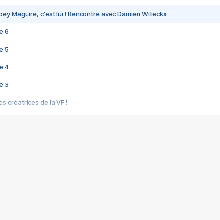
bey Maguire, c'est lui ! Rencontre avec Damien Witecka
e 6
e 5
e 4
e 3
s créatrices de la VF !
e 2
e 1
e Mektoub My Love arrive enfin ! Rencontre avec Shaïn Boumedine et Sal
i : après Toni en famille
elle réalise le bouleversant Dites lui que je l'aime
ais ! Rencontre autour de Vie privée de Rebecca Zlotowski