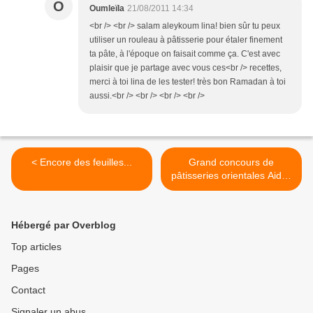
O
Oumleïla
21/08/2011 14:34
<br /> <br /> salam aleykoum lina! bien sûr tu peux
utiliser un rouleau à pâtisserie pour étaler finement
ta pâte, à l'époque on faisait comme ça. C'est avec
plaisir que je partage avec vous ces<br /> recettes,
merci à toi lina de les tester! très bon Ramadan à toi
aussi.<br /> <br /> <br /> <br />
< Encore des feuilles...
Grand concours de
pâtisseries orientales Aid el
Fitr 2009 >
Hébergé par Overblog
Top articles
Pages
Contact
Signaler un abus