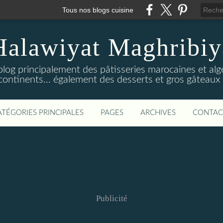
Tous nos blogs cuisine
Halawiyat Maghribiy
log principalement des pâtisseries marocaines et algé
continents... également des desserts et gros gâteaux 
ATÉGORIES PRINCIPALES
PAGES
ARCHIVES
CONTAC
Publicité