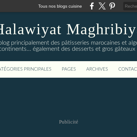
Tous nos blogs cuisine
Halawiyat Maghribiy
log principalement des pâtisseries marocaines et algé
continents... également des desserts et gros gâteaux 
ATÉGORIES PRINCIPALES
PAGES
ARCHIVES
CONTAC
Publicité