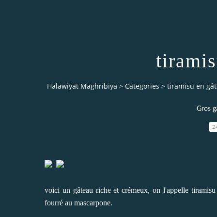
tirami
Halawiyat Maghribiya
>
Categories
>
tiramisu en gâ
Gros g
2
voici un gâteau riche et crémeux, on l'appelle tiramisu
fourré au mascarpone.