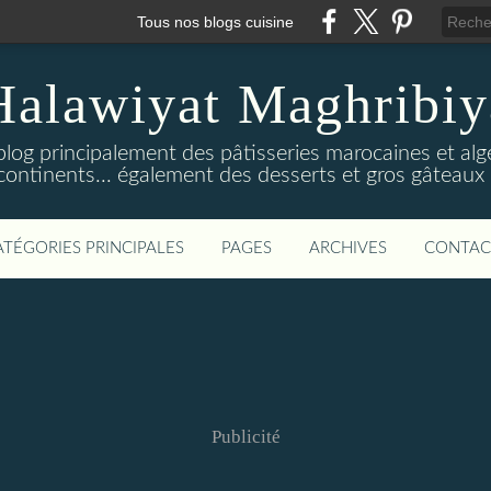
Tous nos blogs cuisine
Halawiyat Maghribiy
log principalement des pâtisseries marocaines et algé
continents... également des desserts et gros gâteaux 
ATÉGORIES PRINCIPALES
PAGES
ARCHIVES
CONTAC
Publicité