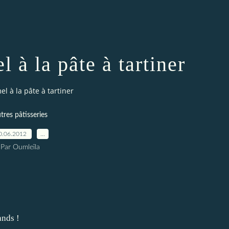
 à la pâte à tartiner
l à la pâte à tartiner
tres pâtisseries
0.06.2012
…
Par Oumleïla
ands !