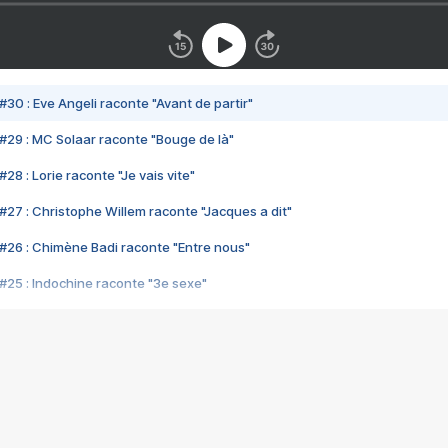
#30 : Eve Angeli raconte "Avant de partir"
#29 : MC Solaar raconte "Bouge de là"
28 : Lorie raconte "Je vais vite"
#27 : Christophe Willem raconte "Jacques a dit"
#26 : Chimène Badi raconte "Entre nous"
#25 : Indochine raconte "3e sexe"
#24 : Zaho raconte "C'est chelou"
#23 : Patrick Bruel raconte "Au café des délices"
#22 : Kyo raconte "Le chemin"
#21 : Nolwenn Leroy raconte "Cassé"