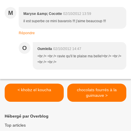
M
Maryse &amp; Cocotte
02/10/2012 13:59
il est superbe ce mini bavarois !!! j'aime beaucoup !!!
Répondre
O
Oumleïla
02/10/2012 14:47
<br /> <br /> ravie qu'il te plaise ma belle!<br /> <br />
<br /> <br />
< khobz el koucha
chocolats fourrés à la
guimauve >
Hébergé par Overblog
Top articles