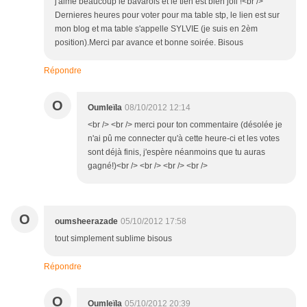
j'aime beaucoup le bavarois et le tien est bien joli !<br />
Dernieres heures pour voter pour ma table stp, le lien est sur
mon blog et ma table s'appelle SYLVIE (je suis en 2èm
position).Merci par avance et bonne soirée. Bisous
Répondre
O
Oumleïla
08/10/2012 12:14
<br /> <br /> merci pour ton commentaire (désolée je
n'ai pû me connecter qu'à cette heure-ci et les votes
sont déjà finis, j'espère néanmoins que tu auras
gagné!)<br /> <br /> <br /> <br />
O
oumsheerazade
05/10/2012 17:58
tout simplement sublime bisous
Répondre
O
Oumleïla
05/10/2012 20:39