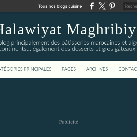
Tous nos blogs cuisine
Halawiyat Maghribiy
log principalement des pâtisseries marocaines et algé
continents... également des desserts et gros gâteaux 
ATÉGORIES PRINCIPALES
PAGES
ARCHIVES
CONTAC
Publicité