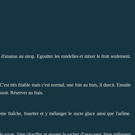
 d'ananas au sirop. Egoutter les rondelles et mixer le fruit seulement.
st très friable mais c'est normal, une fois au frais, il durcit. Ensuite
ssoir. Réserver au frais.
rème fraîche, fouetter et y mélanger le sucre glace ainsi que l'arôme.
 sucre, faire chauffer et ajouter le sachet d'agar-agar, bien mélanger