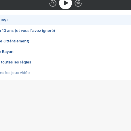
 DayZ
 a 13 ans (et vous l'avez ignoré)
e (littéralement)
im Rayan
 toutes les règles
s les jeux vidéo
us choquant de Rockstar ? - Le scandale BULLY
e plus moche de Steam
du RÊVE tourne au CAUCHEMAR
pendant 8 heures
it… à tort