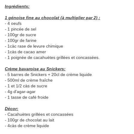
Ingrédients:
1 génoise fine au chocolat (à multiplier par 2) :
- 4 oeufs
- 1 pincée de sel
- 100gr de sucre
- 100gr de farine
- 1càc rase de levure chimique
- 1càs de cacao amer
- 1 poignée de cacahuètes grillées et concassées.
Crème bavaroise au Snickers:
- 5 barres de Snickers + 20cl de crème liquide
- 500ml de crème fraîche
- 1 et 1/2 càs de sucre
- 4g d'agar-agar
- 1 tasse de café froide
Décor:
- Cacahuètes grillées et concassées
- 100gr de chocolat au lait
- 4càs de crème liquide