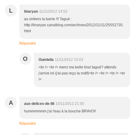
L
linaryan
11/11/2012 14:52
au snikers la tuerie !!! Tagué :
http://linaryan.canalblog.com/archives/2012/11/11/25552735.
html
Répondre
O
Oumleïla
11/11/2012 15:03
<br /> <br /> merci ma belle lina! tagué? attends
j'arrive lol (j'ai pas reçu la notif)<br /> <br /> <br /> <br
/>
A
aux-delices-de-lili
10/11/2012 21:50
hummmmmm j'ai l'eau à la bouche BRAVO!!
Répondre