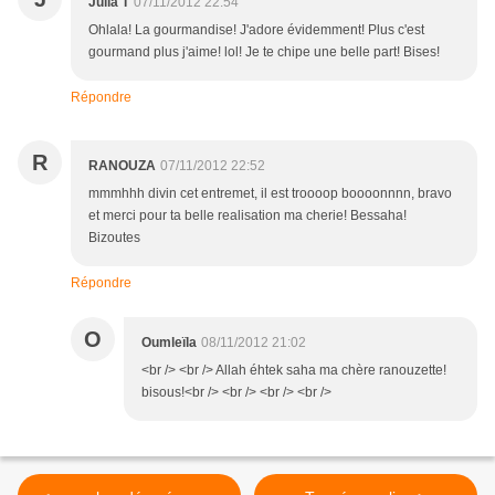
Julia T
07/11/2012 22:54
Ohlala! La gourmandise! J'adore évidemment! Plus c'est
gourmand plus j'aime! lol! Je te chipe une belle part! Bises!
Répondre
R
RANOUZA
07/11/2012 22:52
mmmhhh divin cet entremet, il est troooop boooonnnn, bravo
et merci pour ta belle realisation ma cherie! Bessaha!
Bizoutes
Répondre
O
Oumleïla
08/11/2012 21:02
<br /> <br /> Allah éhtek saha ma chère ranouzette!
bisous!<br /> <br /> <br /> <br />