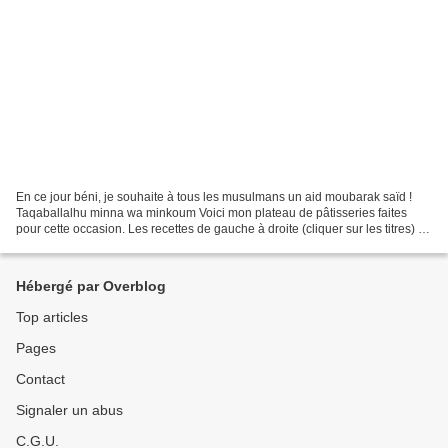
En ce jour béni, je souhaite à tous les musulmans un aid moubarak saïd !
Taqaballalhu minna wa minkoum Voici mon plateau de pâtisseries faites
pour cette occasion. Les recettes de gauche à droite (cliquer sur les titres) : -
sablés lunes aux cacahuètes...
Hébergé par Overblog
Top articles
Pages
Contact
Signaler un abus
C.G.U.