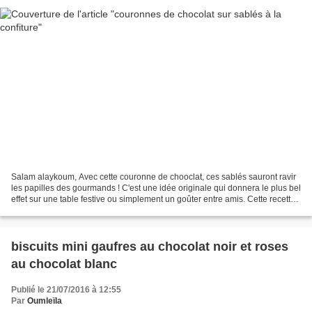
Salam alaykoum, Avec cette couronne de chooclat, ces sablés sauront ravir
les papilles des gourmands ! C'est une idée originale qui donnera le plus bel
effet sur une table festive ou simplement un goûter entre amis. Cette recette
est simple car elle nécessite...
biscuits mini gaufres au chocolat noir et roses
au chocolat blanc
Publié le 21/07/2016 à 12:55
Par
Oumleïla