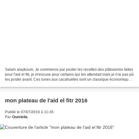
Salam alaykoum, Je commence par poster les recettes des pâtisseries faites
pour l'aid el fitr, je m'excuse pour certains qui les attendait mais je n'ai pas pû
les poster avant. Ces lunes aux cacahuètes sont un classique économique
qu'on peut faire à n'importe...
mon plateau de l'aid el fitr 2016
Publié le 07/07/2016 à 11:45
Par
Oumleïla