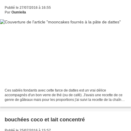
Publié le 27/07/2016 à 16:55
Par
Oumleïla
Ces sablés fondants avec cette farce de dattes est un vrai délice
accompagnés d'un bon verre de thé (ou de café). J'avais une recette de ce
genre de gâteaux mais pour les proportions j'ai suivi la recette de la chaîne
de Délices Fadoua. Si on ne possède...
bouchées coco et lait concentré
Publié le 25/07/2016 à 15:57