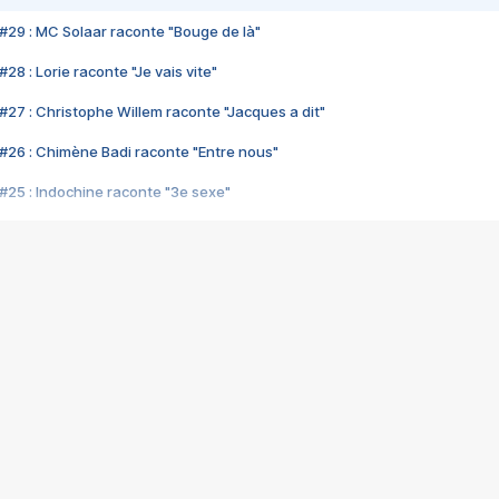
#29 : MC Solaar raconte "Bouge de là"
28 : Lorie raconte "Je vais vite"
#27 : Christophe Willem raconte "Jacques a dit"
#26 : Chimène Badi raconte "Entre nous"
#25 : Indochine raconte "3e sexe"
#24 : Zaho raconte "C'est chelou"
#23 : Patrick Bruel raconte "Au café des délices"
#22 : Kyo raconte "Le chemin"
#21 : Nolwenn Leroy raconte "Cassé"
#20 : Patrick Hernandez raconte "Born to be alive"
#19 : Lorie raconte "Près de moi"
#18 : Michael Jones raconte "A nos actes manqués" (avec Jean-Jacque