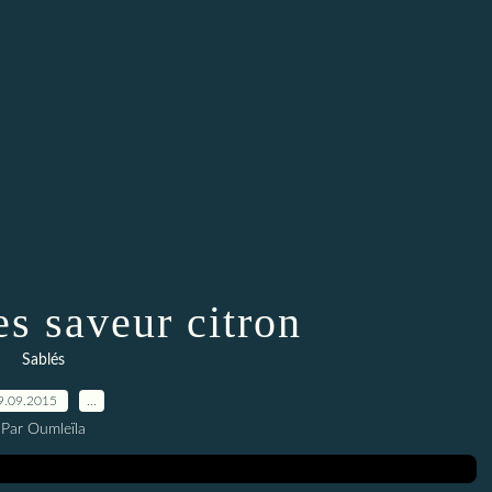
es saveur citron
Sablés
9.09.2015
…
Par Oumleïla