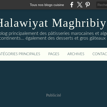
Tous nos blogs cuisine
Halawiyat Maghribiy
log principalement des pâtisseries marocaines et algé
continents... également des desserts et gros gâteaux 
ATÉGORIES PRINCIPALES
PAGES
ARCHIVES
CONTAC
Publicité