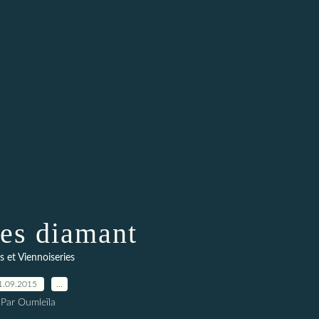
hes diamant
s et Viennoiseries
1.09.2015
…
Par Oumleïla