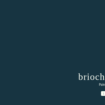
brioc
Pain
1