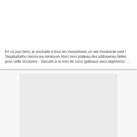
En ce jour béni, je souhaite à tous les musulmans un aid moubarak saïd !
Taqaballalhu minna wa minkoum Voici mon plateau des pâtisseries faites
pour cette occasion. - biscuits à la noix de coco (gâteaus secs algériens) -
chocoréo - ghribiyas au fromage...