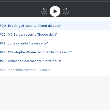
#30 : Eve Angeli raconte "Avant de partir"
#29 : MC Solaar raconte "Bouge de là"
28 : Lorie raconte "Je vais vite"
#27 : Christophe Willem raconte "Jacques a dit"
#26 : Chimène Badi raconte "Entre nous"
#25 : Indochine raconte "3e sexe"
#24 : Zaho raconte "C'est chelou"
#23 : Patrick Bruel raconte "Au café des délices"
#22 : Kyo raconte "Le chemin"
#21 : Nolwenn Leroy raconte "Cassé"