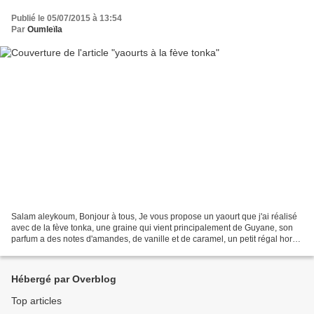
Publié le 05/07/2015 à 13:54
Par
Oumleïla
Salam aleykoum, Bonjour à tous, Je vous propose un yaourt que j'ai réalisé
avec de la fève tonka, une graine qui vient principalement de Guyane, son
parfum a des notes d'amandes, de vanille et de caramel, un petit régal hors
du commun ! J'ai trouvé ces...
Hébergé par Overblog
Top articles