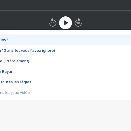
 DayZ
 a 13 ans (et vous l'avez ignoré)
e (littéralement)
im Rayan
 toutes les règles
s les jeux vidéo
us choquant de Rockstar ? - Le scandale BULLY
e plus moche de Steam
du RÊVE tourne au CAUCHEMAR