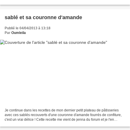
longtemps dans une boîte fermée....
sablé et sa couronne d'amande
Publié le 04/04/2013 à 13:18
Par
Oumleïla
Je continue dans les recettes de mon dernier petit plateau de pâtisseries
avec ces sablés recouverts d'une couronne d'amande fourrés de confiture,
c'est un vrai délice ! Cette recette me vient de jenna du forum et je l'en
remercie. (elle l'a à son tour...