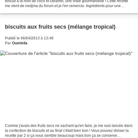
biscuit à la noix de coco et caramel, une vraie gourmandise ! Cette recette
me vient de nedjma du forum et je l'en remercie. Ingrédients pour une
cinquantaine de sablés : pour la...
biscuits aux fruits secs (mélange tropical)
Publié le 06/04/2013 à 13:46
Par
Oumleïla
Comme j'avais des fruits secs ne sachant qu'en faire, je me suis lancée dans
la confection de biscuits et au final c'était bien bon ! Vous pouvez diviser la
recette par 2 si ça vous semble beaucoup mais bon ça se conserve