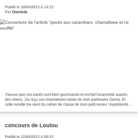
Publié le 18/04/2013 à 14:15
Par
Oumleïla
J'avoue que ces pavés sont bien gourmands et ont fait l'unanimité auprès
des miens. J'ai reçu ces chamallows halals de mon partenaire Samia. Et
cette recette me vient du cahier de classe de mon petit neveu ! Ingrédients : -
44 carambars au caramel - 200g...
concours de Loulou
Publié le 12/04/2013 à 08:53