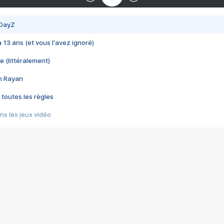
 DayZ
 a 13 ans (et vous l'avez ignoré)
e (littéralement)
im Rayan
 toutes les règles
s les jeux vidéo
us choquant de Rockstar ? - Le scandale BULLY
e plus moche de Steam
du RÊVE tourne au CAUCHEMAR
pendant 8 heures
it… à tort
umiliés par un jeu vidéo