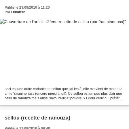
Publié le 23/08/2010 à 11:20
Par
Oumleïla
ceci est une autre variante de sellou que j'ai testé, elle me vient de ma belle
amie Yasminenass (encore merci à toi!). Ce sellou est un peu plus clair que
celui de ranouza mais aussi savoureux et poudreux ! Pour ceux qui préfèrent
les sellous moins forts...
sellou (recette de ranouza)
Publié le 23/08/2010 à 09:40