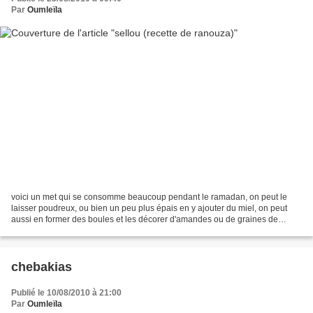
Par
Oumleïla
voici un met qui se consomme beaucoup pendant le ramadan, on peut le
laisser poudreux, ou bien un peu plus épais en y ajouter du miel, on peut
aussi en former des boules et les décorer d'amandes ou de graines de
sésame. pour ma part j'ai décidé de laisser...
chebakias
Publié le 10/08/2010 à 21:00
Par
Oumleïla