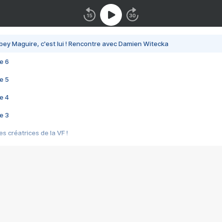
bey Maguire, c'est lui ! Rencontre avec Damien Witecka
e 6
e 5
e 4
e 3
s créatrices de la VF !
e 2
e 1
e Mektoub My Love arrive enfin ! Rencontre avec Shaïn Boumedine et Sal
i : après Toni en famille