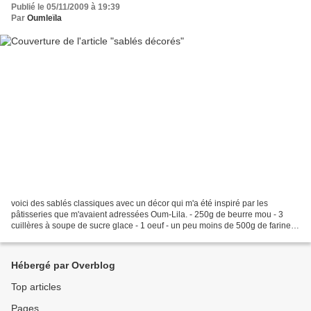
Publié le 05/11/2009 à 19:39
Par
Oumleïla
voici des sablés classiques avec un décor qui m'a été inspiré par les
pâtisseries que m'avaient adressées Oum-Lila. - 250g de beurre mou - 3
cuillères à soupe de sucre glace - 1 oeuf - un peu moins de 500g de farine
Mélanger les ingrédients, former 2...
Hébergé par Overblog
Top articles
Pages