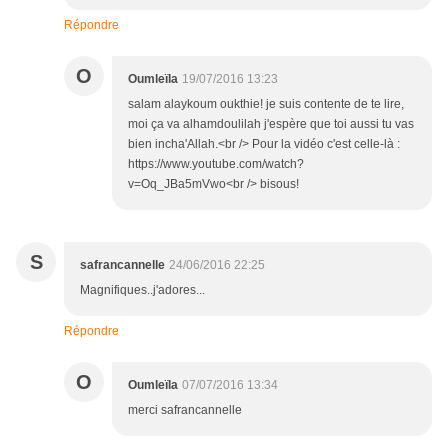
Répondre
O
Oumleïla
19/07/2016 13:23
salam alaykoum oukthie! je suis contente de te lire,
moi ça va alhamdoulilah j'espère que toi aussi tu vas
bien incha'Allah.<br /> Pour la vidéo c'est celle-là :
https://www.youtube.com/watch?
v=Oq_JBa5mVwo<br /> bisous!
S
safrancannelle
24/06/2016 22:25
Magnifiques..j'adores...
Répondre
O
Oumleïla
07/07/2016 13:34
merci safrancannelle