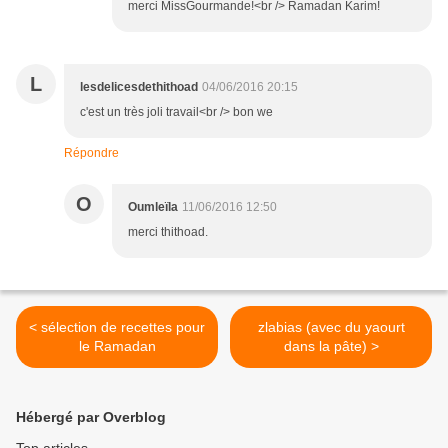
merci MissGourmande!<br /> Ramadan Karim!
L
lesdelicesdethithoad
04/06/2016 20:15
c'est un très joli travail<br /> bon we
Répondre
O
Oumleïla
11/06/2016 12:50
merci thithoad.
< sélection de recettes pour
zlabias (avec du yaourt
le Ramadan
dans la pâte) >
Hébergé par Overblog
Top articles