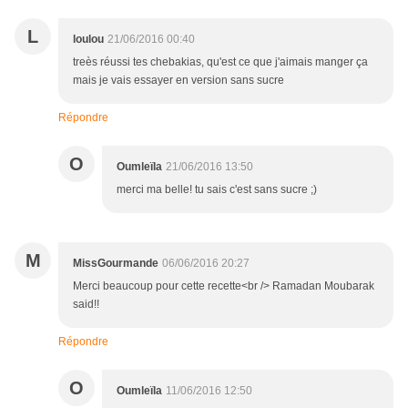
L
loulou
21/06/2016 00:40
treès réussi tes chebakias, qu'est ce que j'aimais manger ça
mais je vais essayer en version sans sucre
Répondre
O
Oumleïla
21/06/2016 13:50
merci ma belle! tu sais c'est sans sucre ;)
M
MissGourmande
06/06/2016 20:27
Merci beaucoup pour cette recette<br /> Ramadan Moubarak
said!!
Répondre
O
Oumleïla
11/06/2016 12:50