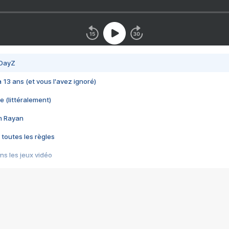
 DayZ
 a 13 ans (et vous l'avez ignoré)
e (littéralement)
im Rayan
 toutes les règles
s les jeux vidéo
us choquant de Rockstar ? - Le scandale BULLY
e plus moche de Steam
du RÊVE tourne au CAUCHEMAR
pendant 8 heures