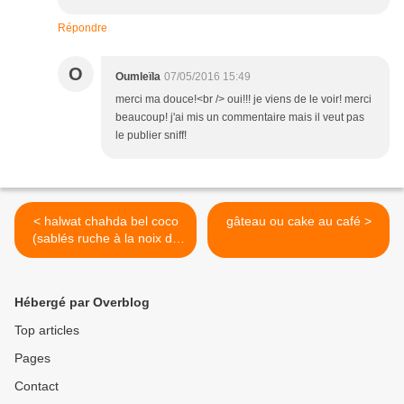
Répondre
O
Oumleïla
07/05/2016 15:49
merci ma douce!<br /> oui!!! je viens de le voir! merci
beaucoup! j'ai mis un commentaire mais il veut pas
le publier sniff!
< halwat chahda bel coco
gâteau ou cake au café >
(sablés ruche à la noix de
coco)
Hébergé par Overblog
Top articles
Pages
Contact