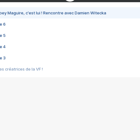
bey Maguire, c'est lui ! Rencontre avec Damien Witecka
e 6
e 5
e 4
e 3
s créatrices de la VF !
e 2
e 1
e Mektoub My Love arrive enfin ! Rencontre avec Shaïn Boumedine et Sal
i : après Toni en famille
elle réalise le bouleversant Dites lui que je l'aime
ais ! Rencontre autour de Vie privée de Rebecca Zlotowski