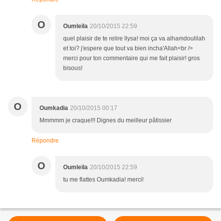
O
Oumleïla
20/10/2015 22:59
quel plaisir de te relire llysa! moi ça va alhamdoulilah
et toi? j'espere que tout va bien incha'Allah<br />
merci pour ton commentaire qui me fait plaisir! gros
bisous!
O
Oumkadia
20/10/2015 00:17
Mmmmm je craque!!! Dignes du meilleur pâtissier
Répondre
O
Oumleïla
20/10/2015 22:59
tu me flattes Oumkadia! merci!