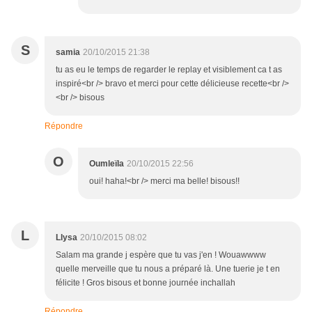
S
samia
20/10/2015 21:38
tu as eu le temps de regarder le replay et visiblement ca t as
inspiré<br /> bravo et merci pour cette délicieuse recette<br />
<br /> bisous
Répondre
O
Oumleïla
20/10/2015 22:56
oui! haha!<br /> merci ma belle! bisous!!
L
Llysa
20/10/2015 08:02
Salam ma grande j espère que tu vas j'en ! Wouawwww
quelle merveille que tu nous a préparé là. Une tuerie je t en
félicite ! Gros bisous et bonne journée inchallah
Répondre