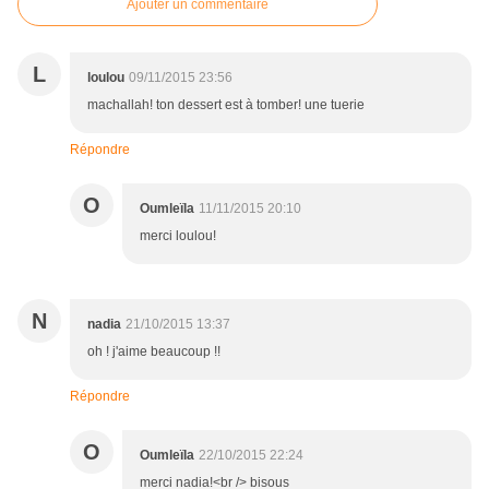
Ajouter un commentaire
L
loulou
09/11/2015 23:56
machallah! ton dessert est à tomber! une tuerie
Répondre
O
Oumleïla
11/11/2015 20:10
merci loulou!
N
nadia
21/10/2015 13:37
oh ! j'aime beaucoup !!
Répondre
O
Oumleïla
22/10/2015 22:24
merci nadia!<br /> bisous