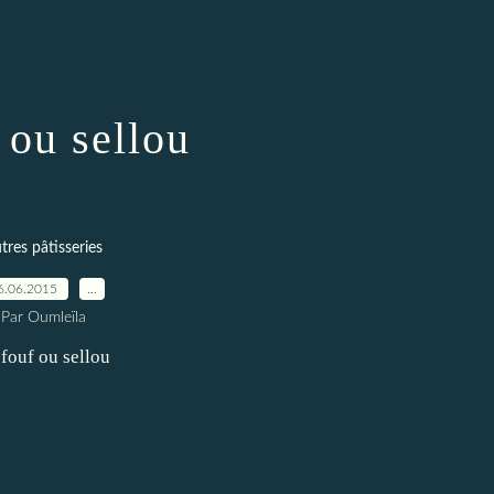
 ou sellou
tres pâtisseries
6.06.2015
…
Par Oumleïla