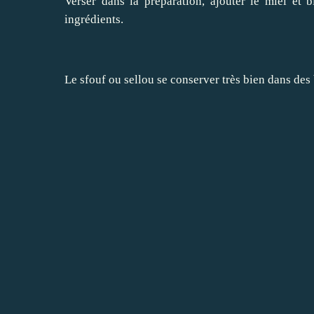
Verser dans la préparation,
ajouter le miel
et 
ingrédients.
Le sfouf ou sellou se conserver très bien dans des