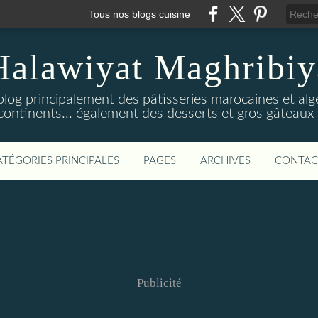
Tous nos blogs cuisine
Halawiyat Maghribiy
log principalement des pâtisseries marocaines et algé
continents... également des desserts et gros gâteaux 
ATÉGORIES PRINCIPALES
PAGES
ARCHIVES
CONTAC
Publicité