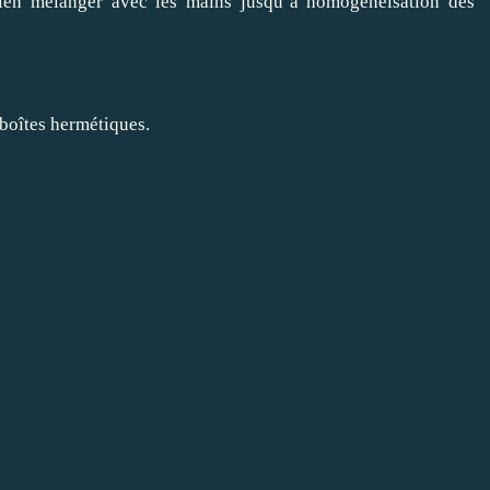
bien mélanger avec les mains jusqu’à homogénéisation des
 boîtes hermétiques.